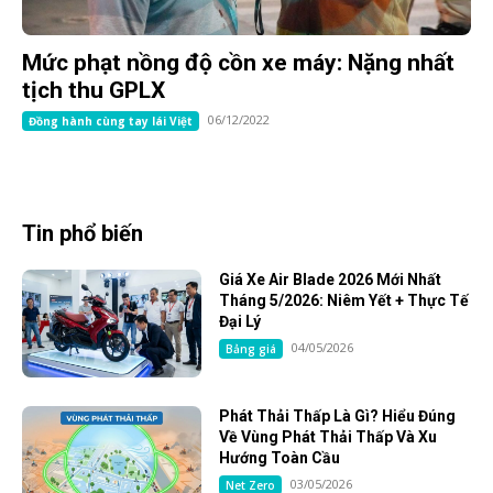
Mức phạt nồng độ cồn xe máy: Nặng nhất
tịch thu GPLX
06/12/2022
Đồng hành cùng tay lái Việt
Tin phổ biến
Giá Xe Air Blade 2026 Mới Nhất
Tháng 5/2026: Niêm Yết + Thực Tế
Đại Lý
04/05/2026
Bảng giá
Phát Thải Thấp Là Gì? Hiểu Đúng
Về Vùng Phát Thải Thấp Và Xu
Hướng Toàn Cầu
03/05/2026
Net Zero