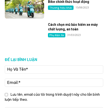
Bike chính thức hoạt động
15/08/2023
Thương hiệu khác
Cách chọn mũ bảo hiểm xe máy
chất lượng, an toàn
31/03/2023
Phụ Kiện Xe
ĐỂ LẠI BÌNH LUẬN
Họ
Và
Tê
Ema
Lưu tên, email của tôi trong trình duyệt này cho lần bình
luận tiếp theo.