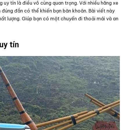
 uy tín là điều vô cùng quan trọng. Với nhiều hãng xe
h đúng đắn có thể khiến bạn băn khoăn. Bài viết này
chất lượng. Giúp bạn có một chuyến đi thoải mái và an
uy tín