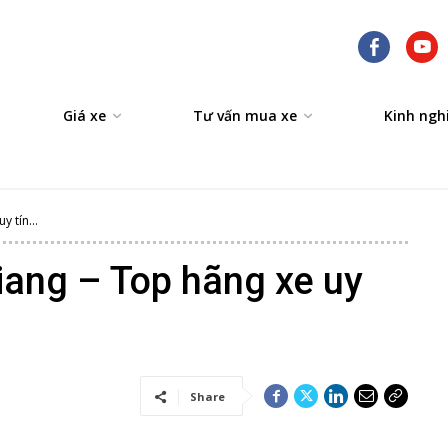
Giá xe
Tư vấn mua xe
Kinh ngh
 tín...
iang – Top hãng xe uy
Share