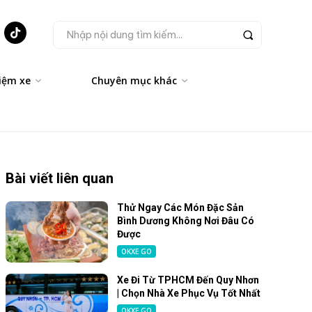
Nhập nội dung tìm kiếm...
iệm xe
Chuyên mục khác
Bài viết liên quan
Thử Ngay Các Món Đặc Sản
Bình Dương Không Nơi Đâu Có
Được
OKXE GO
Xe Đi Từ TPHCM Đến Quy Nhơn
| Chọn Nhà Xe Phục Vụ Tốt Nhất
OKXE GO