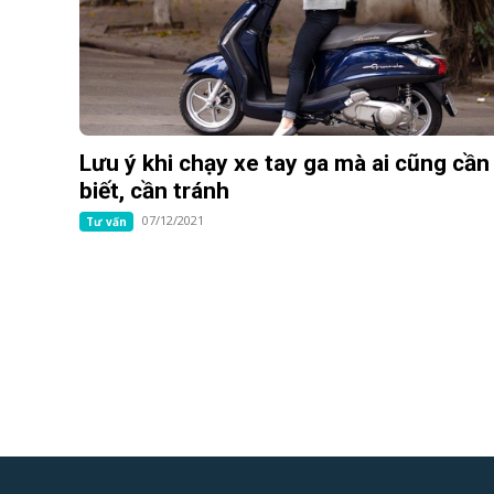
Lưu ý khi chạy xe tay ga mà ai cũng cần
biết, cần tránh
07/12/2021
Tư vấn