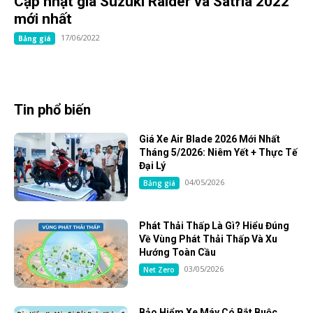
Cập nhật giá Suzuki Raider và Satria 2022
mới nhất
17/06/2022
Bảng giá
Tin phổ biến
Giá Xe Air Blade 2026 Mới Nhất
Tháng 5/2026: Niêm Yết + Thực Tế
Đại Lý
04/05/2026
Bảng giá
Phát Thải Thấp Là Gì? Hiểu Đúng
Về Vùng Phát Thải Thấp Và Xu
Hướng Toàn Cầu
03/05/2026
Net Zero
Bảo Hiểm Xe Máy Có Bắt Buộc