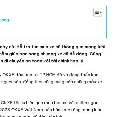
lượng
máy cũ. Hỗ trợ tìm mua xe cũ thông qua mạng lưới
Nhằm giúp bạn sang nhượng xe cũ dễ dàng. Cũng
di chuyển an toàn với tài chính hợp lý.
 OKXE đầu tiên tại TP.HCM đã và đang triển khai
o người bán, đồng thời cũng cung cấp những mẫu xe
 OKXE tối ưu hiệu quả mua bán xe với châm ngôn
 2023 OKXE Việt Nam tiến hành mở rộng mạng lưới
trợ mua xe máy cũ đầy tiện ích.