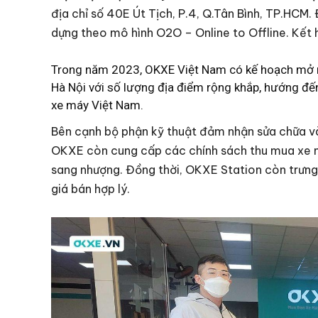
địa chỉ số 40E Út Tịch, P.4, Q.Tân Bình, TP.HC
dựng theo mô hình O2O – Online to Offline. Kết 
Trong năm 2023, OKXE Việt Nam có kế hoạch mở r
Hà Nội với số lượng địa điểm rộng khắp, hướng đến
xe máy Việt Nam.
Bên cạnh bộ phận kỹ thuật đảm nhận sửa chữa v
OKXE còn cung cấp các chính sách thu mua xe m
sang nhượng. Đồng thời, OKXE Station còn trưn
giá bán hợp lý.