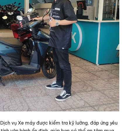
Dịch vụ Xe máy được kiểm tra kỹ lưỡng, đáp ứng yêu
tính vận hành ổn định, giúp bạn có thể an tâm mua