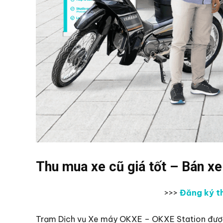
Thu mua xe cũ giá tốt – Bán x
>>>
Đăng ký th
Trạm Dịch vụ Xe máy OKXE – OKXE Station được 