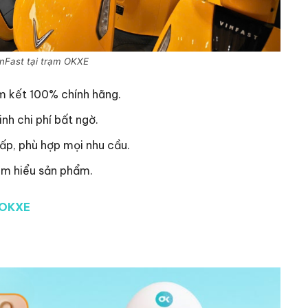
nFast tại trạm OKXE
m kết 100% chính hãng.
inh chi phí bất ngờ.
p, phù hợp mọi nhu cầu.
 am hiểu sản phẩm.
i OKXE