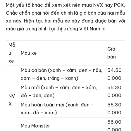
Một yếu tố khác để xem xét nên mua NVX hay PCX.
Chắc chắn phải nói đến chính là giá bán của hai mẫu
xe này. Hiện tại, hai mẫu xe này đang được bán với
mức giá trung bình tại thị trường Việt Nam là:
Mẫ
Giá
u
Màu xe
bán
xe
Màu cơ bản (xanh – xám, đen – nâu,
54.50
xám – đen, trắng – xanh)
0.000
Màu mới (xanh – xám, đen – xám,
55.30
đỏ – đen, đen)
0.000
NV
X
Màu hoàn toàn mới (xanh, đen –
55.30
xám, đỏ – xám)
0.000
56.00
Màu Monster
0.000