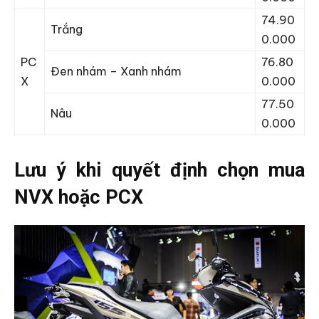
74.90
Trắng
0.000
PC
76.80
Đen nhám – Xanh nhám
X
0.000
77.50
Nâu
0.000
Lưu ý khi quyết định chọn mua
NVX hoặc PCX