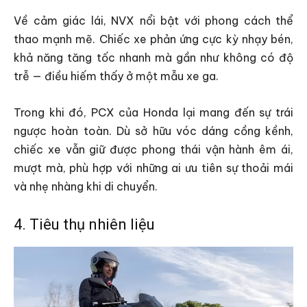
Về cảm giác lái, NVX nổi bật với phong cách thể
thao mạnh mẽ. Chiếc xe phản ứng cực kỳ nhạy bén,
khả năng tăng tốc nhanh mà gần như không có độ
trễ — điều hiếm thấy ở một mẫu xe ga.
Trong khi đó, PCX của Honda lại mang đến sự trái
ngược hoàn toàn. Dù sở hữu vóc dáng cồng kềnh,
chiếc xe vẫn giữ được phong thái vận hành êm ái,
mượt mà, phù hợp với những ai ưu tiên sự thoải mái
và nhẹ nhàng khi di chuyển.
4. Tiêu thụ nhiên liệu