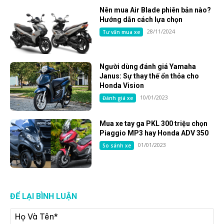
Nên mua Air Blade phiên bản nào?
Hướng dẫn cách lựa chọn
28/11/2024
Tư vấn mua xe
Người dùng đánh giá Yamaha
Janus: Sự thay thế ổn thỏa cho
Honda Vision
10/01/2023
Đánh giá xe
Mua xe tay ga PKL 300 triệu chọn
Piaggio MP3 hay Honda ADV 350
01/01/2023
So sánh xe
ĐỂ LẠI BÌNH LUẬN
Họ
Và