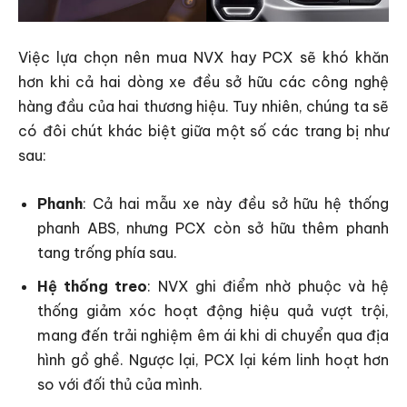
Việc lựa chọn nên mua NVX hay PCX sẽ khó khăn
hơn khi cả hai dòng xe đều sở hữu các công nghệ
hàng đầu của hai thương hiệu. Tuy nhiên, chúng ta sẽ
có đôi chút khác biệt giữa một số các trang bị như
sau:
Phanh
: Cả hai mẫu xe này đều sở hữu hệ thống
phanh ABS, nhưng PCX còn sở hữu thêm phanh
tang trống phía sau.
Hệ thống treo
: NVX ghi điểm nhờ phuộc và hệ
thống giảm xóc hoạt động hiệu quả vượt trội,
mang đến trải nghiệm êm ái khi di chuyển qua địa
hình gồ ghề. Ngược lại, PCX lại kém linh hoạt hơn
so với đối thủ của mình.