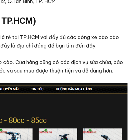
12, Q.Tân Bình, TP. HCM
– TP.HCM)
iá rẻ tại TP.HCM với đầy đủ các dòng xe cào cào
 đây là địa chỉ đáng để bạn tìm đến đấy.
ào cào. Cửa hàng cũng có các dịch vụ sửa chữa, bảo
rước và sau mua được thuận tiện và dễ dàng hơn.