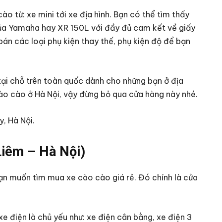
o từ: xe mini tới xe địa hình. Bạn có thể tìm thấy
ủa Yamaha hay XR 150L với đầy đủ cam kết về giấy
bán các loại phụ kiện thay thế, phụ kiện độ để bạn
 tại chỗ trên toàn quốc dành cho những bạn ở địa
ào cào ở Hà Nội, vậy đừng bỏ qua cửa hàng này nhé.
y, Hà Nội.
Liêm – Hà Nội)
ạn muốn tìm mua xe cào cào giá rẻ. Đó chính là cửa
e điện là chủ yếu như: xe điện cân bằng, xe điện 3