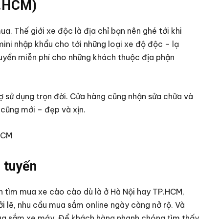
P.HCM)
a. Thế giới xe độc là địa chỉ bạn nên ghé tới khi
ni nhập khẩu cho tới những loại xe độ độc – lạ
uyển miễn phí cho những khách thuộc địa phận
ợ sử dụng trọn đời. Cửa hàng cũng nhận sửa chữa và
 cũng mới – đẹp và xịn.
.HCM
 tuyến
ạn tìm mua xe cào cào dù là ở Hà Nội hay TP.HCM,
Bởi lẽ, nhu cầu mua sắm online ngày càng nở rộ. Và
ua sắm xe máy. Để khách hàng nhanh chóng tìm thấy