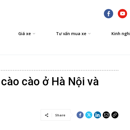
Giá xe
Tư vấn mua xe
Kinh ngh
 cào cào ở Hà Nội và
Share