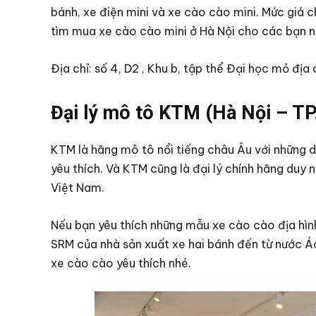
bánh, xe điện mini và xe cào cào mini. Mức giá ch
tìm mua xe cào cào mini ở Hà Nội cho các bạn nh
Địa chỉ: số 4, D2 , Khu b, tập thể Đại học mỏ địa
Đại lý mô tô KTM (Hà Nội – TP
KTM là hãng mô tô nổi tiếng châu Âu với những d
yêu thích. Và KTM cũng là đại lý chính hãng duy 
Việt Nam.
Nếu bạn yêu thích những mẫu xe cào cào địa h
SRM của nhà sản xuất xe hai bánh đến từ nước Áo
xe cào cào yêu thích nhé.