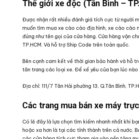
Thế giới xe độc (Tân Bình – T
Được nhận rất nhiều đánh giá tích cực từ người mu
muốn tìm mua xe cào cào địa hình, xe cào cào mi
đúng như tên gọi của cửa hàng. Cửa hàng vận ch
TP.HCM. Và hỗ trợ Ship Code trên toàn quốc.
Bên cạnh cam kết về thời gian bảo hành và hỗ tr
tân trang các loại xe. Để xế yêu của bạn lúc nào
Địa chỉ: 111/7 Tân Hải phường 13, Q.Tân Bình, TP
Các trang mua bán xe máy trực
Có lẽ đây là lựa chọn tìm kiếm nhanh nhất khi b
hoặc xa hơn là tại các tỉnh thành trên cả nước. 
các cửa hàng tích cực tham gia vào nền tảng m