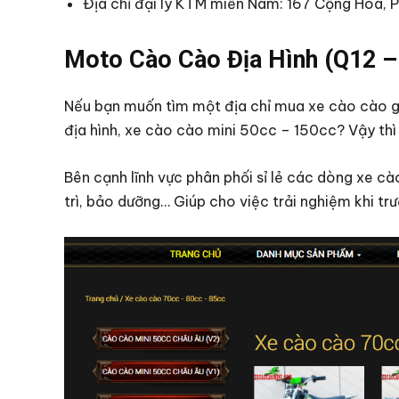
Địa chỉ đại lý KTM miền Nam: 167 Cộng Hòa, P
Moto Cào Cào Địa Hình (Q12 
Nếu bạn muốn tìm một địa chỉ mua xe cào cào g
địa hình, xe cào cào mini 50cc – 150cc? Vậy thì
Bên cạnh lĩnh vực phân phối sỉ lẻ các dòng xe c
trì, bảo dưỡng… Giúp cho việc trải nghiệm khi t