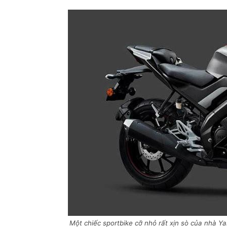
Một chiếc sportbike cỡ nhỏ rất xịn sò của nhà Y