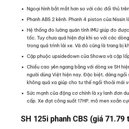
Ngoại hình bắt mắt hơn so với các đối thủ trên
Phanh ABS 2 kênh. Phanh 4 piston của Nissin là
Hệ thống đo lường quán tính IMU giúp đo được
tốc. Tuy chưa quá hiện đại khi so với các dòn
trong quá trình lái xe. Và đó cũng là trang bị k
Cặp phuộc upsidedown của Showa và cặp lốp 
Chiều cao yên ngang bằng với dòng xe SH hiện
người dùng Việt hiện nay. Đặc biệt, dáng ngồi
không quá xa giúp cho tư thế ngồi thoải mái v
Sức mạnh của động cơ chính là xy lanh đơn du
cấp. Xe đạt công suất 17HP, mô men xoắn cự
SH 125i phanh CBS (giá 71.79 