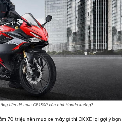
ó xuống tiền để mua CB150R của nhà Honda không?
tầm 70 triệu nên mua xe máy gì thì OKXE lại gợi ý bạn