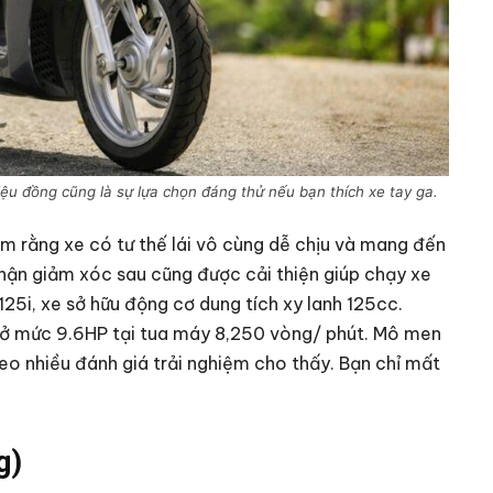
ệu đồng cũng là sự lựa chọn đáng thử nếu bạn thích xe tay ga.
âm rằng xe có tư thế lái vô cùng dễ chịu và mang đến
 phận giảm xóc sau cũng được cải thiện giúp chạy xe
125i, xe sở hữu động cơ dung tích xy lanh 125cc.
c ở mức 9.6HP tại tua máy 8,250 vòng/ phút. Mô men
o nhiều đánh giá trải nghiệm cho thấy. Bạn chỉ mất
.
g)