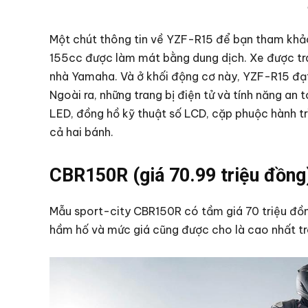
Một chút thông tin về YZF-R15 để bạn tham khảo:
155cc được làm mát bằng dung dịch. Xe được tra
nhà Yamaha. Và ở khối động cơ này, YZF-R15 đạ
Ngoài ra, những trang bị điện tử và tính năng an 
LED, đồng hồ kỹ thuật số LCD, cặp phuộc hành 
cả hai bánh.
CBR150R (giá 70.99 triệu đồng
Mẫu sport-city CBR150R có tầm giá 70 triệu đồng
hầm hố và mức giá cũng được cho là cao nhất tr