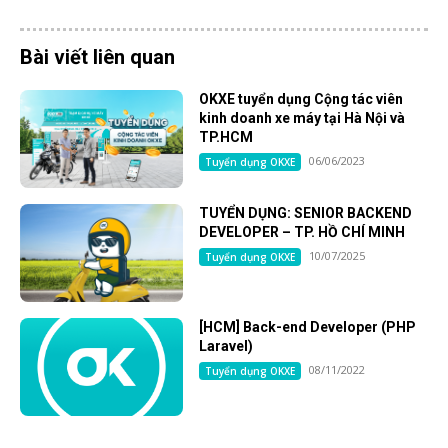
Bài viết liên quan
OKXE tuyển dụng Cộng tác viên
kinh doanh xe máy tại Hà Nội và
TP.HCM
06/06/2023
Tuyển dụng OKXE
TUYỂN DỤNG: SENIOR BACKEND
DEVELOPER – TP. HỒ CHÍ MINH
10/07/2025
Tuyển dụng OKXE
[HCM] Back-end Developer (PHP
Laravel)
08/11/2022
Tuyển dụng OKXE