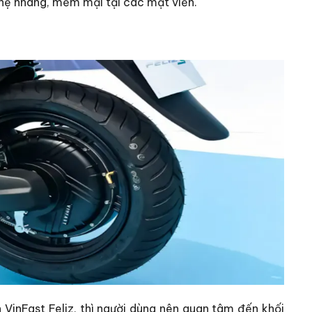
nhẹ nhàng, mềm mại tại các mặt viền.
inFast Feliz, thì người dùng nên quan tâm đến khối