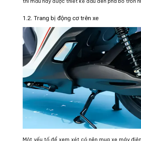
thì mẫu này được thiết kế đầu đèn pha bo tròn 
1.2. Trang bị động cơ trên xe
Một yếu tố để xem xét có nên mua xe máy điện V