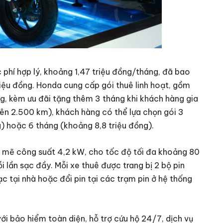
phí hợp lý, khoảng 1,47 triệu đồng/tháng, đã bao
iệu đồng. Honda cung cấp gói thuê linh hoạt, gồm
ng, kèm ưu đãi tặng thêm 3 tháng khi khách hàng gia
trên 2.500 km), khách hàng có thể lựa chọn gói 3
) hoặc 6 tháng (khoảng 8,8 triệu đồng).
 mẽ công suất 4,2 kW, cho tốc độ tối đa khoảng 80
 lần sạc đầy. Mỗi xe thuê được trang bị 2 bộ pin
ạc tại nhà hoặc đổi pin tại các trạm pin ở hệ thống
ới bảo hiểm toàn diện, hỗ trợ cứu hộ 24/7, dịch vụ