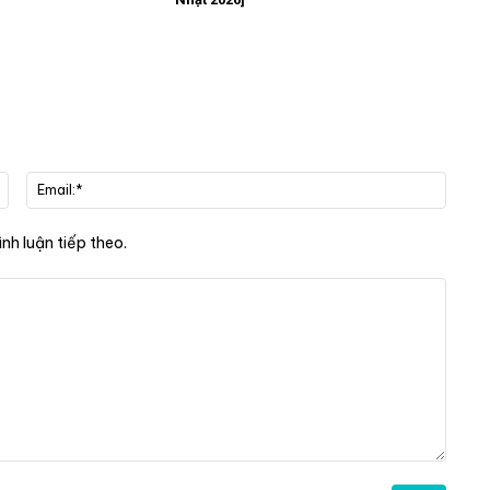
Họ
Email:
Và
Tên*
ình luận tiếp theo.