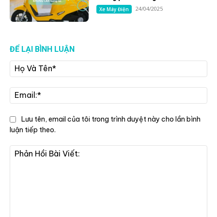
24/04/2025
Xe Máy Điện
ĐỂ LẠI BÌNH LUẬN
Họ
Và
Tê
Ema
Lưu tên, email của tôi trong trình duyệt này cho lần bình
luận tiếp theo.