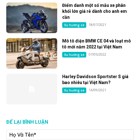
Điểm danh một số mẫu xe phân
khối lớn giá rẻ dành cho anh em
cần
18/07/2021
Xu hướng xe
Mô tô điện BMW CE 04 và loạt mô
tô mới năm 2022 tại Việt Nam
07/05/2022
Xu hướng xe
Harley Davidson Sportster S giá
bao nhiêu tại Việt Nam?
16/09/2021
Xu hướng xe
ĐỂ LẠI BÌNH LUẬN
Họ
Và