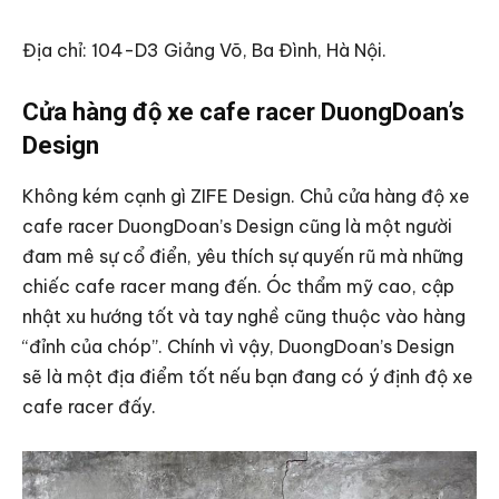
Địa chỉ: 104-D3 Giảng Võ, Ba Đình, Hà Nội.
Cửa hàng độ xe cafe racer DuongDoan’s
Design
Không kém cạnh gì ZIFE Design. Chủ cửa hàng độ xe
cafe racer DuongDoan’s Design cũng là một người
đam mê sự cổ điển, yêu thích sự quyến rũ mà những
chiếc cafe racer mang đến. Óc thẩm mỹ cao, cập
nhật xu hướng tốt và tay nghề cũng thuộc vào hàng
“đỉnh của chóp”. Chính vì vậy, DuongDoan’s Design
sẽ là một địa điểm tốt nếu bạn đang có ý định độ xe
cafe racer đấy.