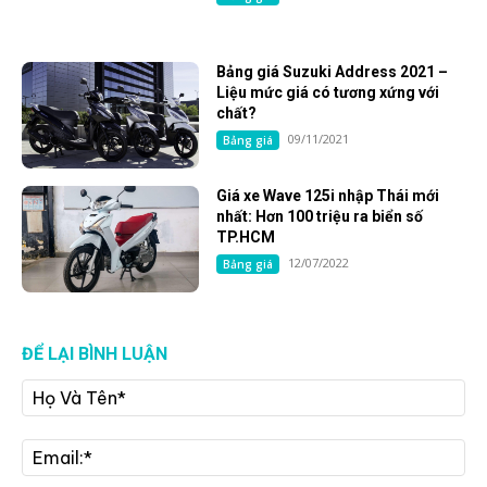
Bảng giá Suzuki Address 2021 –
Liệu mức giá có tương xứng với
chất?
09/11/2021
Bảng giá
Giá xe Wave 125i nhập Thái mới
nhất: Hơn 100 triệu ra biển số
TP.HCM
12/07/2022
Bảng giá
ĐỂ LẠI BÌNH LUẬN
Họ
Và
Tê
Ema