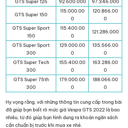
GTS Super 125
92.600.000
97.346.000
115.000.00
120.866.00
GTS Super 150
0
0
GTS Super Sport
115.400.00
121.286.000
150
0
GTS Super Sport
129.000.00
135.566.00
300
0
0
GTS Super Tech
155.400.00
163.286.00
300
0
0
GTS Super 75th
179.000.00
188.066.00
300
0
0
Hy vọng rằng, với những thông tin cung cấp trong bài
đã giúp bạn biết rõ mức giá Vespa GTS 2022 là bao
nhiêu, từ đó giúp bạn hình dung ra khoản ngân sách
cần chuẩn bị trước khi mua xe nhé.