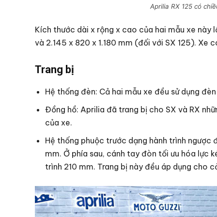
Aprilia RX 125 có chi
Kích thước dài x rộng x cao của hai mẫu xe này l
và 2.145 x 820 x 1.180 mm (đối với SX 125). Xe 
Trang bị
Hệ thống đèn: Cả hai mẫu xe đều sử dụng đèn
Đồng hồ: Aprilia đã trang bị cho SX và RX nh
của xe.
Hệ thống phuộc trước dạng hành trình ngược
mm. Ở phía sau, cánh tay đòn tối ưu hóa lực 
trình 210 mm. Trang bị này đều áp dụng cho cả