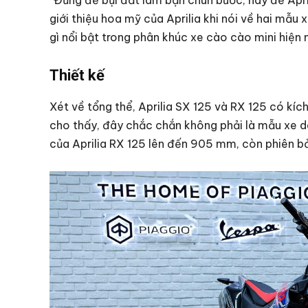
“Đừng để bụi đất làm bạn chùn bước, hãy để Apri
giới thiệu hoa mỹ của Aprilia khi nói về hai mẫu
gì nổi bật trong phân khúc xe cào cào mini hiện 
Thiết kế
Xét về tổng thể, Aprilia SX 125 và RX 125 có kíc
cho thấy, đây chắc chắn không phải là mẫu xe d
của Aprilia RX 125 lên đến 905 mm, còn phiên 