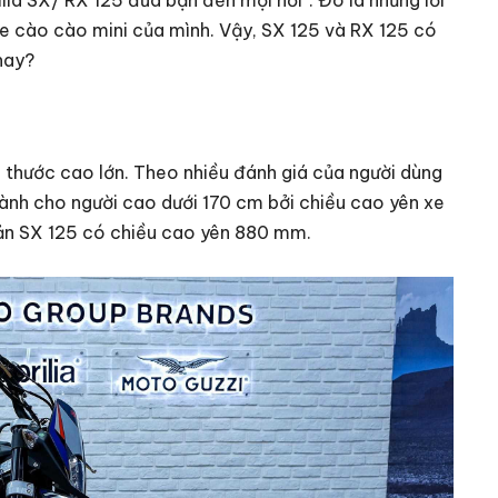
lia SX/ RX 125 đưa bạn đến mọi nơi”. Đó là những lời
 xe cào cào mini của mình. Vậy, SX 125 và RX 125 có
nay?
h thước cao lớn. Theo nhiều đánh giá của người dùng
ành cho người cao dưới 170 cm bởi chiều cao yên xe
bản SX 125 có chiều cao yên 880 mm.