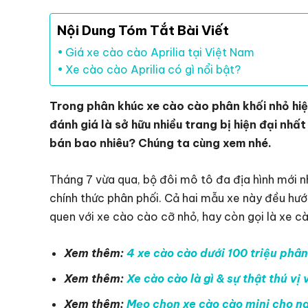
Nội Dung Tóm Tắt Bài Viết
Giá xe cào cào Aprilia tại Việt Nam
Xe cào cào Aprilia có gì nổi bật?
Trong phân khúc xe cào cào phân khối nhỏ hiệ
đánh giá là sở hữu nhiều trang bị hiện đại nhất
bán bao nhiêu? Chúng ta cùng xem nhé.
Tháng 7 vừa qua, bộ đôi mô tô đa địa hình mới n
chính thức phân phối. Cả hai mẫu xe này đều hướ
quen với xe cào cào cỡ nhỏ, hay còn gọi là xe cà
Xem thêm:
4 xe cào cào dưới 100 triệu phâ
Xem thêm:
Xe cào cào là gì & sự thật thú vị
Xem thêm:
Mẹo chọn xe cào cào mini cho ngư