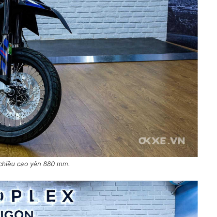
 chiều cao yên 880 mm.