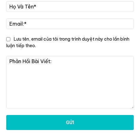
Họ
Và
Tê
Ema
Lưu tên, email của tôi trong trình duyệt này cho lần bình
luận tiếp theo.
Phản
Hồi
Bài
Viết: