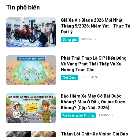
Tin phổ biến
Giá Xe Air Blade 2026 Mới Nhất
Tháng 5/2026: Niêm Yết + Thực Tế
Đại Lý
04/05/2026
Bảng giá
Phát Thải Thấp Là Gì? Hiểu Đúng
Về Vùng Phát Thải Thấp Và Xu
Hướng Toàn Cầu
03/05/2026
Net Zero
Bảo Hiểm Xe Máy Có Bắt Buộc
Không? Mua Ở Đâu, Online Được
Không? [Cập Nhật 2026]
30/04/2026
An toàn giao thông
Thảm Lót Chân Xe Vision Giá Bao