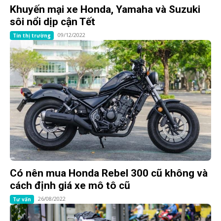
Khuyến mại xe Honda, Yamaha và Suzuki
sôi nổi dịp cận Tết
09/12/2022
Tin thị trường
Có nên mua Honda Rebel 300 cũ không và
cách định giá xe mô tô cũ
26/08/2022
Tư vấn