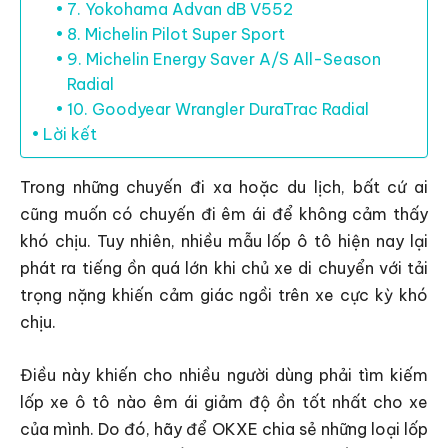
7. Yokohama Advan dB V552
8. Michelin Pilot Super Sport
9. Michelin Energy Saver A/S All-Season
Radial
10. Goodyear Wrangler DuraTrac Radial
Lời kết
Trong những chuyến đi xa hoặc du lịch, bất cứ ai
cũng muốn có chuyến đi êm ái để không cảm thấy
khó chịu. Tuy nhiên, nhiều mẫu lốp ô tô hiện nay lại
phát ra tiếng ồn quá lớn khi chủ xe di chuyển với tải
trọng nặng khiến cảm giác ngồi trên xe cực kỳ khó
chịu.
Điều này khiến cho nhiều người dùng phải tìm kiếm
lốp xe ô tô nào êm ái giảm độ ồn tốt nhất cho xe
của mình. Do đó, hãy để OKXE chia sẻ những loại lốp