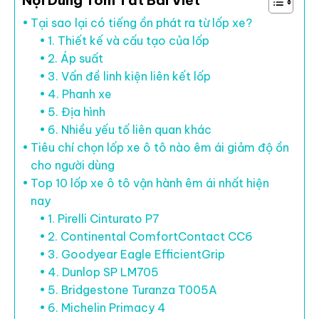
Nội Dung Tóm Tắt Bài Viết
Tại sao lại có tiếng ồn phát ra từ lốp xe?
1. Thiết kế và cấu tạo của lốp
2. Áp suất
3. Vấn đề linh kiện liên kết lốp
4. Phanh xe
5. Địa hình
6. Nhiều yếu tố liên quan khác
Tiêu chí chọn lốp xe ô tô nào êm ái giảm độ ồn
cho người dùng
Top 10 lốp xe ô tô vận hành êm ái nhất hiện
nay
1. Pirelli Cinturato P7
2. Continental ComfortContact CC6
3. Goodyear Eagle EfficientGrip
4. Dunlop SP LM705
5. Bridgestone Turanza T005A
6. Michelin Primacy 4