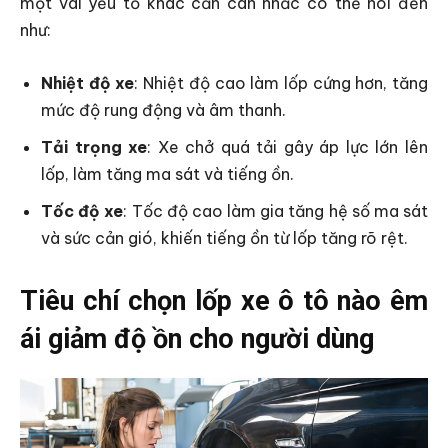
một vài yếu tố khác cần cân nhắc có thể nói đến
như:
Nhiệt độ xe
: Nhiệt độ cao làm lốp cứng hơn, tăng
mức độ rung động và âm thanh.
Tải trọng xe
: Xe chở quá tải gây áp lực lớn lên
lốp, làm tăng ma sát và tiếng ồn.
Tốc độ xe
: Tốc độ cao làm gia tăng hệ số ma sát
và sức cản gió, khiến tiếng ồn từ lốp tăng rõ rệt.
Tiêu chí chọn lốp xe ô tô nào êm
ái giảm độ ồn cho người dùng