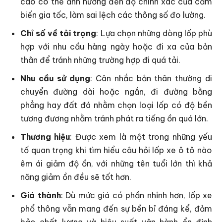
cáo có thể ảnh hưởng đến độ chính xác của cảm
biến gia tốc, làm sai lệch các thông số đo lường.
Chỉ số về tải trọng
: Lựa chọn những dòng lốp phù
hợp với nhu cầu hàng ngày hoặc đi xa của bản
thân để tránh những trường hợp đi quá tải.
Nhu cầu sử dụng
: Cân nhắc bản thân thường di
chuyển đường dài hoặc ngắn, đi đường bằng
phẳng hay đất đá nhằm chọn loại lốp có độ bền
tương đương nhằm tránh phát ra tiếng ồn quá lớn.
Thương hiệu
: Được xem là một trong những yếu
tố quan trọng khi tìm hiểu câu hỏi lốp xe ô tô nào
êm ái giảm độ ồn, với những tên tuổi lớn thì khả
năng giảm ồn đều sẽ tốt hơn.
Giá thành
: Dù mức giá có phần nhỉnh hơn, lốp xe
phổ thông vẫn mang đến sự bền bỉ đáng kể, đảm
bảo chất lượng và hiệu suất vận hành ổn định