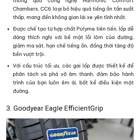
thông qua công nghệ Harmonic Comfort
Chambers, CC6 loại bỏ hiệu quả tiếng ồn tần suất
thấp, mang đến không gian lái xe yên tĩnh nhất.
Được chế tạo từ hợp chất Polyme tiên tiến, lốp dễ
dàng thích nghi với bề mặt lồi lõm của đường,
giảm ma sát, hạn chế tiếng ồn, đồng thời tăng độ
bền vượt trội.
Với cấu trúc tối ưu, các gai lốp được thiết kế để
phân tách và phá vỡ âm thanh, đảm bảo hành
trình của bạn luôn êm ái, bất kể điều kiện mặt
đường.
3. Goodyear Eagle EfficientGrip