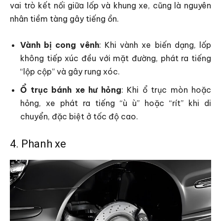
vai trò kết nối giữa lốp và khung xe, cũng là nguyên
nhân tiềm tàng gây tiếng ồn.
Vành bị cong vênh
: Khi vành xe biến dạng, lốp
không tiếp xúc đều với mặt đường, phát ra tiếng
“lộp cộp” và gây rung xóc.
Ổ trục bánh xe hư hỏng
: Khi ổ trục mòn hoặc
hỏng, xe phát ra tiếng “ù ù” hoặc “rít” khi di
chuyển, đặc biệt ở tốc độ cao.
4. Phanh xe