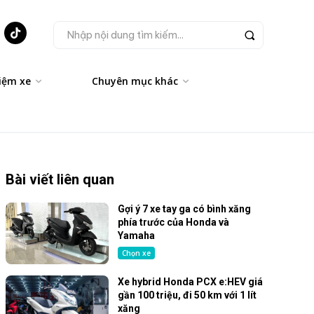
Nhập nội dung tìm kiếm...
iệm xe
Chuyên mục khác
Bài viết liên quan
Gợi ý 7 xe tay ga có bình xăng
phía trước của Honda và
Yamaha
Chọn xe
Xe hybrid Honda PCX e:HEV giá
gần 100 triệu, đi 50 km với 1 lít
xăng