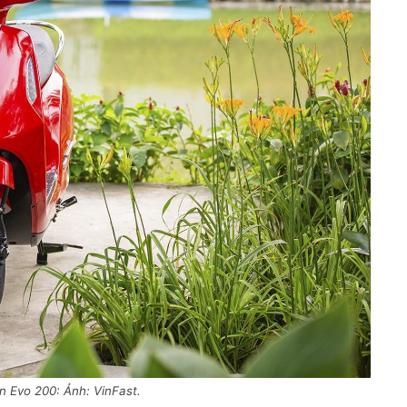
n Evo 200: Ảnh: VinFast.