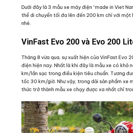
Dưới đây là 3 mẫu xe máy điện “made in Viet Nam”
thể di chuyển tối đa lên đến 200 km chỉ với một
nhé.
VinFast Evo 200 và Evo 200 Lit
Tháng 8 vừa qua, sự xuất hiện của VinFast Evo 2
điện hiện nay. Nhất là khi đây là mẫu xe có khả
km/lần sạc trong điều kiện tiêu chuẩn. Tương đươ
tốc 30 km/giờ. Như vậy, trong dải sản phẩm xe 
thức trở thành mẫu xe chạy được xa nhất chỉ tro