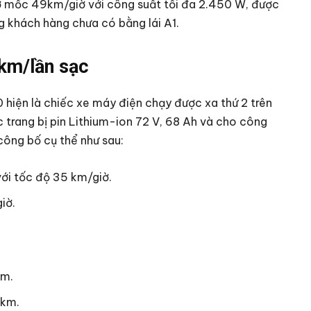
a ở mốc 49km/giờ với công suất tối đa 2.450 W, được
g khách hàng chưa có bằng lái A1.
 km/lần sạc
 hiện là chiếc xe máy điện chạy được xa thứ 2 trên
c trang bị pin Lithium-ion 72 V, 68 Ah và cho công
công bố cụ thể như sau:
ới tốc độ 35 km/giờ.
giờ.
km.
 km.