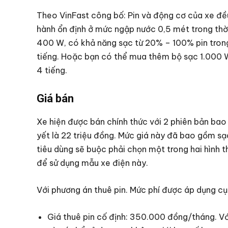
Theo VinFast công bố: Pin và động cơ của xe đề
hành ổn định ở mức ngập nước 0,5 mét trong thời
400 W, có khả năng sạc từ 20% – 100% pin trong
tiếng. Hoặc bạn có thể mua thêm bộ sạc 1.000 W
4 tiếng.
Giá bán
Xe hiện được bán chính thức với 2 phiên bản ba
yết là 22 triệu đồng. Mức giá này đã bao gồm s
tiêu dùng sẽ buộc phải chọn một trong hai hình t
để sử dụng mẫu xe điện này.
Với phương án thuê pin. Mức phí được áp dụng cụ
Giá thuê pin cố định: 350.000 đồng/tháng. Với 