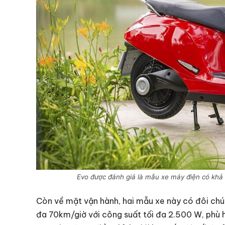
Evo được đánh giá là mẫu xe máy điện có khả 
Còn về mặt vận hành, hai mẫu xe này có đôi chút
đa 70km/giờ với công suất tối đa 2.500 W, phù 