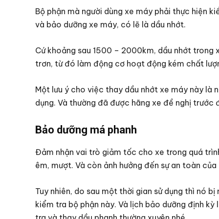
Bộ phận mà người dùng xe máy phải thực hiện kiể
và bảo dưỡng xe máy, có lẽ là dầu nhớt.
Cứ khoảng sau 1500 – 2000km, dầu nhớt trong xe
trơn, từ đó làm động cơ hoạt động kém chất lượ
Một lưu ý cho việc thay dầu nhớt xe máy này là 
dụng. Và thường đã được hãng xe đề nghị trước 
Bảo dưỡng má phanh
Đảm nhận vai trò giảm tốc cho xe trong quá trìn
êm, mượt. Và còn ảnh hưởng đến sự an toàn của n
Tuy nhiên, do sau một thời gian sử dụng thì nó b
kiểm tra bộ phận này. Và lịch bảo dưỡng định kỳ 
tra và thay dầu phanh thường xuyên nhé.