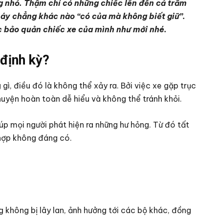
ng nhỏ. Thậm chí có những chiếc lên đến cả trăm
máy chẳng khác nào “có của mà không biết giữ”.
c bảo quản chiếc xe của mình như mới nhé.
định kỳ?
ì, điều đó là không thể xảy ra. Bởi việc xe gặp trục
huyện hoàn toàn dễ hiểu và không thể tránh khỏi.
úp mọi người phát hiện ra những hư hỏng. Từ đó tất
 hợp không đáng có.
g không bị lây lan, ảnh hưởng tới các bộ khác, đồng