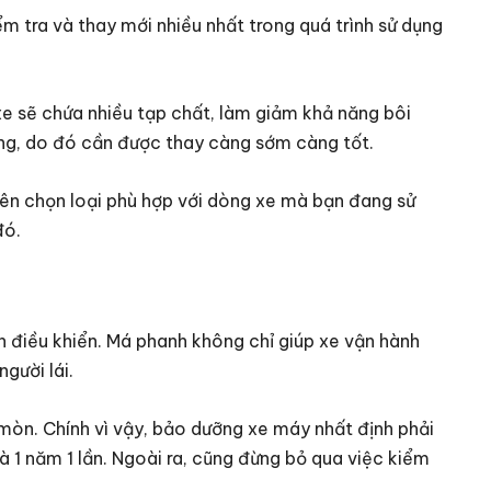
m tra và thay mới nhiều nhất trong quá trình sử dụng
 sẽ chứa nhiều tạp chất, làm giảm khả năng bôi
ng, do đó cần được thay càng sớm càng tốt.
nên chọn loại phù hợp với dòng xe mà bạn đang sử
đó.
h điều khiển. Má phanh không chỉ giúp xe vận hành
gười lái.
ị mòn. Chính vì vậy, bảo dưỡng xe máy nhất định phải
là 1 năm 1 lần. Ngoài ra, cũng đừng bỏ qua việc kiểm