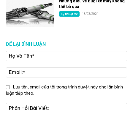
Những điều về Bugi xe máy không
thể bỏ qua
13/03/2021
Kỹ thuật xe
ĐỂ LẠI BÌNH LUẬN
Họ
Và
Tê
Ema
Lưu tên, email của tôi trong trình duyệt này cho lần bình
luận tiếp theo.