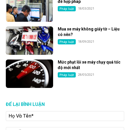
để hợp pháp
18/03/2021
Pháp luật
Mua xe máy không giấy tờ – Liệu
có nên?
18/09/2021
Pháp luật
Mức phạt lỗi xe máy chạy quá tốc
độ mới nhất
28/05/2021
Pháp luật
ĐỂ LẠI BÌNH LUẬN
Họ
Và
Tê
Ema