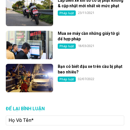
Lắp biển xe xin số có bị phạt không
& cập nhật mới nhất về mức phạt
23/11/2021
Pháp luật
Mua xe máy cần những giấy tờ gì
để hợp pháp
18/03/2021
Pháp luật
Bạn có biết đậu xe trên cầu bị phạt
bao nhiêu?
02/07/2022
Pháp luật
ĐỂ LẠI BÌNH LUẬN
Họ
Và