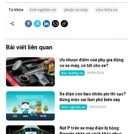
Từ khóa:
kinh nghiệm xe
phuộc xe máy
sữa chữa xe
Bài viết liên quan
Ưu nhược điểm của phụ gia động
cơ xe máy, có tốt cho xe?
09/08/2024
Bảo dưỡng xe
Xe điện còn bao nhiêu pin thì sạc?
Đừng mắc sai lầm phổ biến này
30/06/2025
Kinh nghiệm xe
Nút P trên xe máy điện bị hỏng:
Nguyên nhân và cách khắc phục