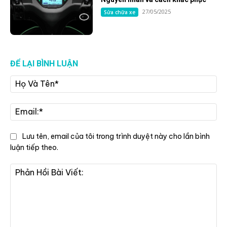
27/05/2025
Sửa chữa xe
ĐỂ LẠI BÌNH LUẬN
Họ
Và
Tê
Ema
Lưu tên, email của tôi trong trình duyệt này cho lần bình
luận tiếp theo.