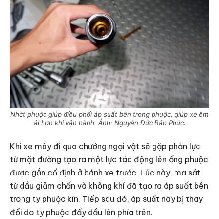
Nhớt phuộc giúp điều phối áp suất bên trong phuộc, giúp xe êm
ái hơn khi vận hành. Ảnh: Nguyễn Đức Bảo Phúc.
Khi xe máy đi qua chướng ngại vật sẽ gặp phản lực
từ mặt đường tạo ra một lực tác động lên ống phuộc
được gắn cố định ở bánh xe trước. Lúc này, ma sát
từ dầu giảm chấn và không khí đã tạo ra áp suất bên
trong ty phuộc kín. Tiếp sau đó, áp suất này bị thay
đổi do ty phuộc đẩy dầu lên phía trên.