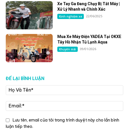
Xe Tay Ga Đang Chạy Bị Tắt Máy |
Xử Lý Nhanh và Chính Xác
22/06/2025
Kinh nghiệm xe
Mua Xe Máy Điện YADEA Tại OKXE
Tây Hồ Nhận Tủ Lạnh Aqua
09/01/2026
Khuyến mãi
ĐỂ LẠI BÌNH LUẬN
Họ
Và
Tê
Ema
Lưu tên, email của tôi trong trình duyệt này cho lần bình
luận tiếp theo.