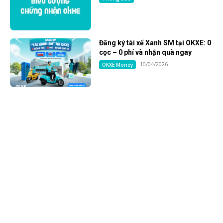
Đăng ký tài xế Xanh SM tại OKXE: 0
cọc – 0 phí và nhận quà ngay
10/04/2026
OKXE Money
Tạo tài khoản chứng khoán JBSV
rinh ngay xe điện VinFast
20/11/2025
Chuyên mục khác
ĐỂ LẠI BÌNH LUẬN
Họ
Và
Tê
Ema