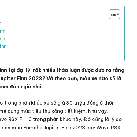
n
inn
inn
inn
nn tại đại lý, rất nhiều thảo luận được đưa ra rằng
Jupiter Finn 2023? Và theo bạn, mẫu xe nào sẽ là
xem đánh giá nhé.
 trong phân khúc xe số giá 30 triệu đồng ở thời
i mẻ cùng mức tiêu thụ xăng tiết kiệm. Như vậy,
ave RSX FI 110 trong phân khúc này. Đó cũng là lý do
họn nên mua Yamaha Jupiter Finn 2023 hay Wave RSX