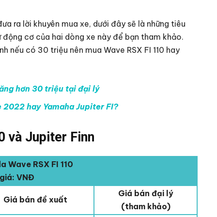
a ra lời khuyên mua xe, dưới đây sẽ là những tiêu
như động cơ của hai dòng xe này để bạn tham khảo.
mình nếu có 30 triệu nên mua Wave RSX FI 110 hay
ng hơn 30 triệu tại đại lý
e 2022 hay Yamaha Jupiter FI?
 và Jupiter Finn
a Wave RSX FI 110
giá: VNĐ
Giá bán đại lý
Giá bán đề xuất
(tham khảo)