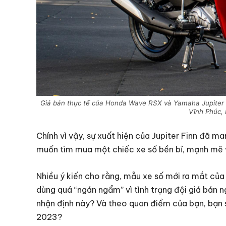
Giá bán thực tế của Honda Wave RSX và Yamaha Jupiter F
Vĩnh Phúc,
Chính vì vậy, sự xuất hiện của Jupiter Finn đã m
muốn tìm mua một chiếc xe số bền bỉ, mạnh mẽ và
Nhiều ý kiến cho rằng, mẫu xe số mới ra mắt của 
dùng quá “ngán ngẩm” vì tình trạng đội giá bán
nhận định này? Và theo quan điểm của bạn, bạn 
2023?