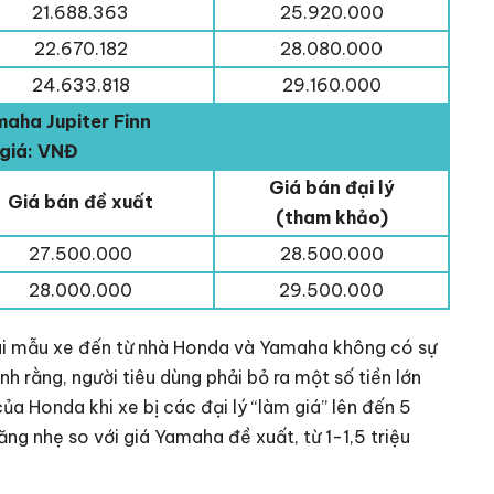
21.688.363
25.920.000
22.670.182
28.080.000
24.633.818
29.160.000
aha Jupiter Finn
giá: VNĐ
Giá bán đại lý
Giá bán đề xuất
(tham khảo)
27.500.000
28.500.000
28.000.000
29.500.000
 hai mẫu xe đến từ nhà Honda và Yamaha không có sự
nh rằng, người tiêu dùng phải bỏ ra một số tiền lớn
ủa Honda khi xe bị các đại lý “làm giá” lên đến 5
tăng nhẹ so với giá Yamaha đề xuất, từ 1-1,5 triệu