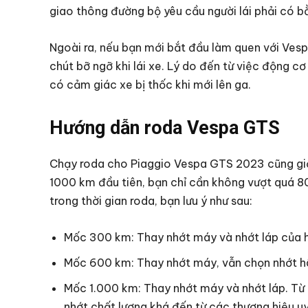
giao thông đường bộ yêu cầu người lái phải có 
Ngoài ra, nếu bạn mới bắt đầu làm quen với Vesp
chút bỡ ngỡ khi lái xe. Lý do đến từ việc động cơ
có cảm giác xe bị thốc khi mới lên ga.
Hướng dẫn roda Vespa GTS
Chạy roda cho Piaggio Vespa GTS 2023 cũng giố
1000 km đầu tiên, bạn chỉ cần không vượt quá 8
trong thời gian roda, bạn lưu ý như sau:
Mốc 300 km: Thay nhớt máy và nhớt láp của h
Mốc 600 km: Thay nhớt máy, vẫn chọn nhớt h
Mốc 1.000 km: Thay nhớt máy và nhớt láp. Từ l
nhớt chất lượng khá đến từ các thương hiệu uy 