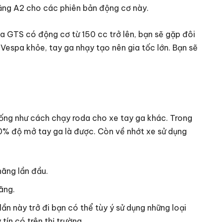
bằng A2 cho các phiên bản động cơ này.
a GTS có động cơ từ 150 cc trở lên, bạn sẽ gặp đôi
 Vespa khỏe, tay ga nhạy tạo nên gia tốc lớn. Bạn sẽ
ng như cách chạy roda cho xe tay ga khác. Trong
0% độ mở tay ga là được. Còn về nhớt xe sử dụng
ãng lần đầu.
ãng.
ần này trở đi bạn có thể tùy ý sử dụng những loại
tín có trên thị trường.