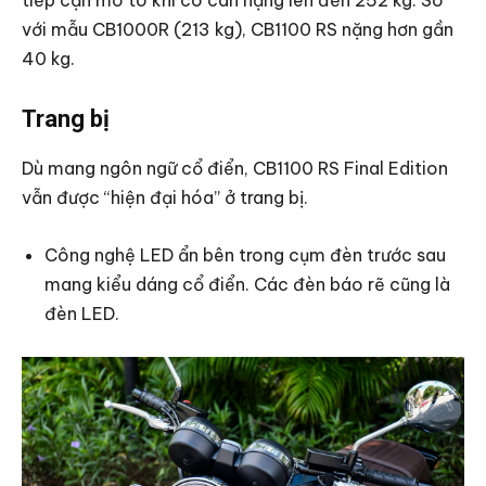
tiếp cận mô tô khi có cân nặng lên đến 252 kg. So
với mẫu CB1000R (213 kg), CB1100 RS nặng hơn gần
40 kg.
Trang bị
Dù mang ngôn ngữ cổ điển, CB1100 RS Final Edition
vẫn được “hiện đại hóa” ở trang bị.
Công nghệ LED ẩn bên trong cụm đèn trước sau
mang kiểu dáng cổ điển. Các đèn báo rẽ cũng là
đèn LED.