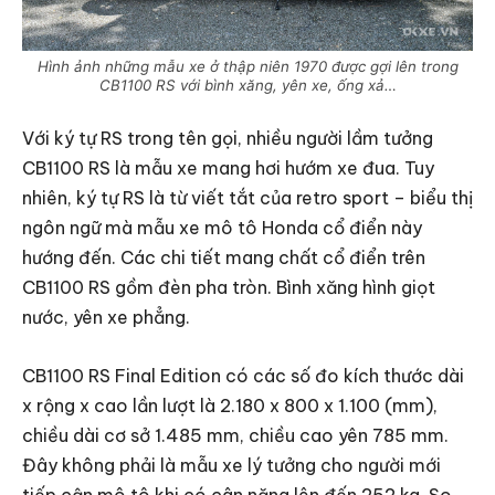
Hình ảnh những mẫu xe ở thập niên 1970 được gợi lên trong
CB1100 RS với bình xăng, yên xe, ống xả…
Với ký tự RS trong tên gọi, nhiều người lầm tưởng
CB1100 RS là mẫu xe mang hơi hướm xe đua. Tuy
nhiên, ký tự RS là từ viết tắt của retro sport – biểu thị
ngôn ngữ mà mẫu xe mô tô Honda cổ điển này
hướng đến. Các chi tiết mang chất cổ điển trên
CB1100 RS gồm đèn pha tròn. Bình xăng hình giọt
nước, yên xe phẳng.
CB1100 RS Final Edition có các số đo kích thước dài
x rộng x cao lần lượt là 2.180 x 800 x 1.100 (mm),
chiều dài cơ sở 1.485 mm, chiều cao yên 785 mm.
Đây không phải là mẫu xe lý tưởng cho người mới