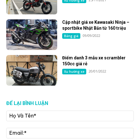
Xu hướng xe
Cập nhật giá xe Kawasaki Ninja –
sportbike Nhật Bản từ 160 triệu
09/09/2022
Bảng giá
Điểm danh 3 mẫu xe scrambler
150cc giá rẻ
20/01/2022
Xu hướng xe
ĐỂ LẠI BÌNH LUẬN
Họ
Và
Tê
Ema