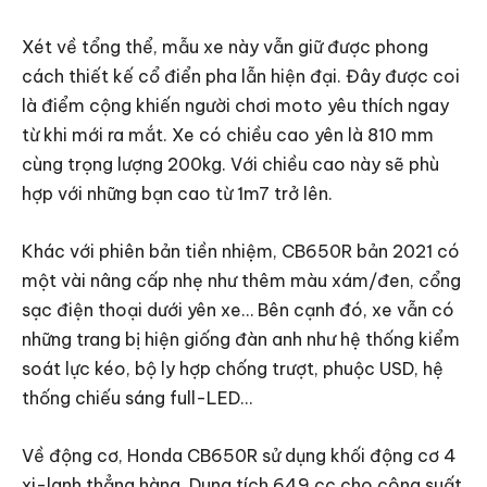
Xét về tổng thể, mẫu xe này vẫn giữ được phong
cách thiết kế cổ điển pha lẫn hiện đại. Đây được coi
là điểm cộng khiến người chơi moto yêu thích ngay
từ khi mới ra mắt. Xe có chiều cao yên là 810 mm
cùng trọng lượng 200kg. Với chiều cao này sẽ phù
hợp với những bạn cao từ 1m7 trở lên.
Khác với phiên bản tiền nhiệm, CB650R bản 2021 có
một vài nâng cấp nhẹ như thêm màu xám/đen, cổng
sạc điện thoại dưới yên xe… Bên cạnh đó, xe vẫn có
những trang bị hiện giống đàn anh như hệ thống kiểm
soát lực kéo, bộ ly hợp chống trượt, phuộc USD, hệ
thống chiếu sáng full-LED…
Về động cơ, Honda CB650R sử dụng khối động cơ 4
xi-lanh thẳng hàng. Dung tích 649 cc cho công suất