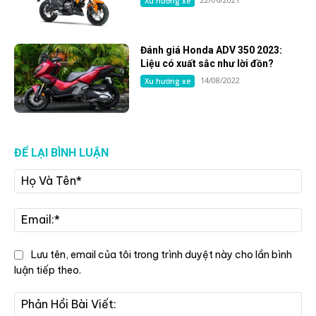
Xu hướng xe
Đánh giá Honda ADV 350 2023:
Liệu có xuất sắc như lời đồn?
14/08/2022
Xu hướng xe
ĐỂ LẠI BÌNH LUẬN
Họ
Và
Tê
Ema
Lưu tên, email của tôi trong trình duyệt này cho lần bình
luận tiếp theo.