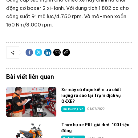
động cơ boxer 2 xi-lanh. Với dung tích 1.802 cc cho
công suất 91 mã lưc/4.750 rpm. Và mô-men xoắn
150 Nm/3.000 rpm.
Bài viết liên quan
Xe máy cũ được kiểm tra chất
lượng ra sao tại Trạm dịch vụ
OKXE?
01/07/2022
Xu hướng xe
Thực hư xe PKL giá dưới 100 triệu
đồng
22/06/2021