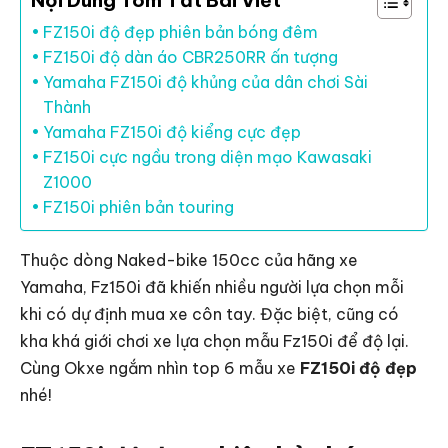
Nội Dung Tóm Tắt Bài Viết
FZ150i độ đẹp phiên bản bóng đêm
FZ150i độ dàn áo CBR250RR ấn tượng
Yamaha FZ150i độ khủng của dân chơi Sài
Thành
Yamaha FZ150i độ kiểng cực đẹp
FZ150i cực ngầu trong diện mạo Kawasaki
Z1000
FZ150i phiên bản touring
Thuộc dòng Naked-bike 150cc của hãng xe
Yamaha, Fz150i đã khiến nhiều người lựa chọn mỗi
khi có dự định mua xe côn tay. Đặc biệt, cũng có
kha khá giới chơi xe lựa chọn mẫu Fz150i để độ lại.
Cùng Okxe ngắm nhìn top 6 mẫu xe
FZ150i độ đẹp
nhé!