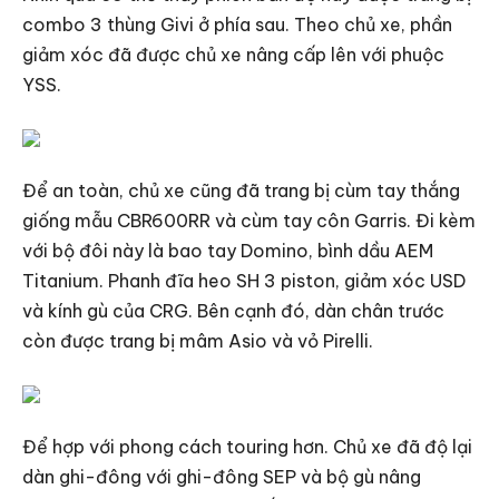
combo 3 thùng Givi ở phía sau. Theo chủ xe, phần
giảm xóc đã được chủ xe nâng cấp lên với phuộc
YSS.
Để an toàn, chủ xe cũng đã trang bị cùm tay thắng
giống mẫu CBR600RR và cùm tay côn Garris. Đi kèm
với bộ đôi này là bao tay Domino, bình dầu AEM
Titanium. Phanh đĩa heo SH 3 piston, giảm xóc USD
và kính gù của CRG. Bên cạnh đó, dàn chân trước
còn được trang bị mâm Asio và vỏ Pirelli.
Để hợp với phong cách touring hơn. Chủ xe đã độ lại
dàn ghi-đông với ghi-đông SEP và bộ gù nâng