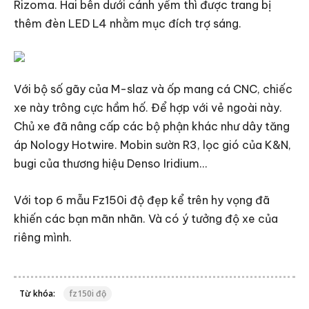
Rizoma. Hai bên dưới cánh yếm thì được trang bị
thêm đèn LED L4 nhằm mục đích trợ sáng.
Với bộ số gãy của M-slaz và ốp mang cá CNC, chiếc
xe này trông cực hầm hố. Để hợp với vẻ ngoài này.
Chủ xe đã nâng cấp các bộ phận khác như dây tăng
áp Nology Hotwire. Mobin sườn R3, lọc gió của K&N,
bugi của thương hiệu Denso Iridium…
Với top 6 mẫu Fz150i độ đẹp kể trên hy vọng đã
khiến các bạn mãn nhãn. Và có ý tưởng độ xe của
riêng mình.
Từ khóa:
fz150i độ