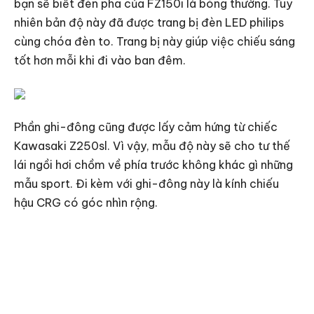
bạn sẽ biết đèn pha của FZ150i là bóng thường. Tuy
nhiên bản độ này đã được trang bị đèn LED philips
cùng chóa đèn to. Trang bị này giúp việc chiếu sáng
tốt hơn mỗi khi đi vào ban đêm.
Phần ghi-đông cũng được lấy cảm hứng từ chiếc
Kawasaki Z250sl. Vì vậy, mẫu độ này sẽ cho tư thế
lái ngồi hơi chồm về phía trước không khác gì những
mẫu sport. Đi kèm với ghi-đông này là kính chiếu
hậu CRG có góc nhìn rộng.