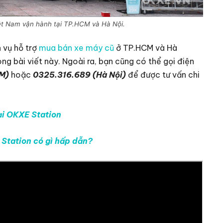
t Nam vận hành tại TP.HCM và Hà Nội.
 vụ hỗ trợ
mua bán xe máy cũ
ở TP.HCM và Hà
g bài viết này. Ngoài ra, bạn cũng có thể gọi điện
CM)
hoặc
0325.316.689 (Hà Nội)
để được tư vấn chi
ại OKXE Station
Station có gì hấp dẫn?