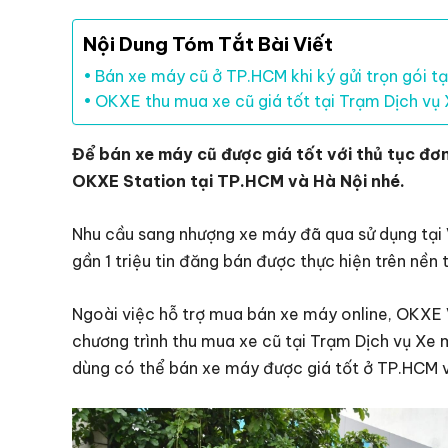
Nội Dung Tóm Tắt Bài Viết
Bán xe máy cũ ở TP.HCM khi ký gửi trọn gói t
OKXE thu mua xe cũ giá tốt tại Trạm Dịch vụ
Để bán xe máy cũ được giá tốt với thủ tục đơ
OKXE Station tại TP.HCM và Hà Nội nhé.
Nhu cầu sang nhượng xe máy đã qua sử dụng tại 
gần 1 triệu tin đăng bán được thực hiện trên nề
Ngoài việc hỗ trợ mua bán xe máy online, OKXE Vi
chương trình thu mua xe cũ tại Trạm Dịch vụ Xe
dùng có thể bán xe máy được giá tốt ở TP.HCM và