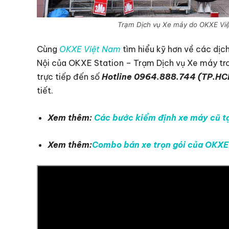
Trạm Dịch vụ Xe máy do OKXE Việ
Cùng
OKXE Việt Nam
tìm hiểu kỹ hơn về các dịch
Nội của OKXE Station – Trạm Dịch vụ Xe máy tron
trực tiếp đến số
Hotline 0964.888.744 (TP.H
tiết.
Xem thêm:
Các bước kiểm định xe máy cũ t
Xem thêm:
Combo bán xe trọn gói của OKXE 