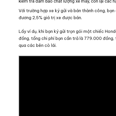
kiểm tra đảm bảo chất lượng xe máy, còn lại các 
Với trường hợp xe ký gửi và bán thành công, bạn 
đương 2,5% giá trị xe được bán.
Lấy ví dụ, khi bạn ký gửi trọn gói một chiếc Ho
đồng, tổng chi phí bạn cần trả là 779.000 đồng,
qua các bên cò lái.