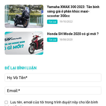
Yamaha XMAX 300 2023: Tân binh
sáng giá ở phân khúc maxi-
scooter 300cc
19/10/2022
Tin xe
Honda SH Mode 2020 có gì mới ?
18/08/2020
Tin xe
ĐỂ LẠI BÌNH LUẬN
Họ
Và
Tê
Ema
Lưu tên, email của tôi trong trình duyệt này cho lần bình