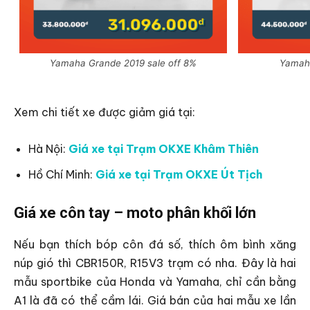
Yamaha Grande 2019 sale off 8%
Yamaha
Xem chi tiết xe được giảm giá tại:
Hà Nội:
Giá xe tại Trạm OKXE Khâm Thiên
Hồ Chí Minh:
Giá xe tại Trạm OKXE Út Tịch
Giá xe côn tay – moto phân khối lớn
Nếu bạn thích bóp côn đá số, thích ôm bình xăng
núp gió thì CBR150R, R15V3 trạm có nha. Đây là hai
mẫu sportbike của Honda và Yamaha, chỉ cần bằng
A1 là đã có thể cầm lái. Giá bán của hai mẫu xe lần