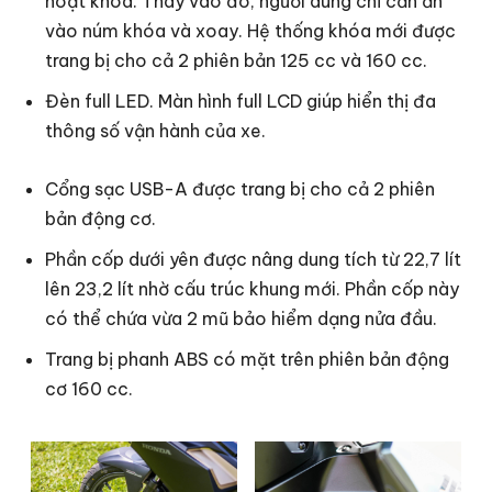
hoạt khóa. Thay vào đó, người dùng chỉ cần ấn
vào núm khóa và xoay. Hệ thống khóa mới được
trang bị cho cả 2 phiên bản 125 cc và 160 cc.
Đèn full LED. Màn hình full LCD giúp hiển thị đa
thông số vận hành của xe.
Cổng sạc USB-A được trang bị cho cả 2 phiên
bản động cơ.
Phần cốp dưới yên được nâng dung tích từ 22,7 lít
lên 23,2 lít nhờ cấu trúc khung mới. Phần cốp này
có thể chứa vừa 2 mũ bảo hiểm dạng nửa đầu.
Trang bị phanh ABS có mặt trên phiên bản động
cơ 160 cc.