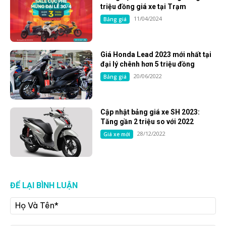
triệu đồng giá xe tại Trạm
11/04/2024
Bảng giá
Giá Honda Lead 2023 mới nhất tại
đại lý chênh hơn 5 triệu đồng
20/06/2022
Bảng giá
Cập nhật bảng giá xe SH 2023:
Tăng gần 2 triệu so với 2022
28/12/2022
Giá xe mới
ĐỂ LẠI BÌNH LUẬN
Họ
Và
Tê