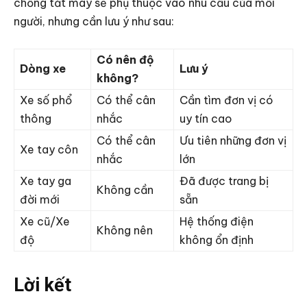
chống tắt máy sẽ phụ thuộc vào nhu cầu của mỗi
người, nhưng cần lưu ý như sau:
Có nên độ
Dòng xe
Lưu ý
không?
Xe số phổ
Có thể cân
Cần tìm đơn vị có
thông
nhắc
uy tín cao
Có thể cân
Ưu tiên những đơn vị
Xe tay côn
nhắc
lớn
Xe tay ga
Đã được trang bị
Không cần
đời mới
sẵn
Xe cũ/Xe
Hệ thống điện
Không nên
độ
không ổn định
Lời kết