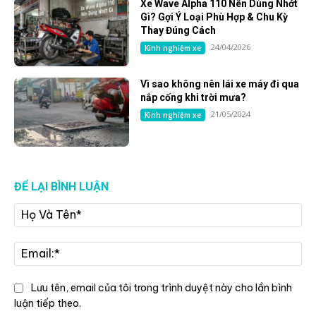
Xe Wave Alpha 110 Nên Dùng Nhớt
Gì? Gợi Ý Loại Phù Hợp & Chu Kỳ
Thay Đúng Cách
24/04/2026
Kinh nghiệm xe
Vì sao không nên lái xe máy đi qua
nắp cống khi trời mưa?
21/05/2024
Kinh nghiệm xe
ĐỂ LẠI BÌNH LUẬN
Họ
Và
Tê
Ema
Lưu tên, email của tôi trong trình duyệt này cho lần bình
luận tiếp theo.