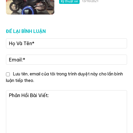
13/10/2021
Kỹ thuật xe
ĐỂ LẠI BÌNH LUẬN
Họ
Và
Tê
Ema
Lưu tên, email của tôi trong trình duyệt này cho lần bình
luận tiếp theo.