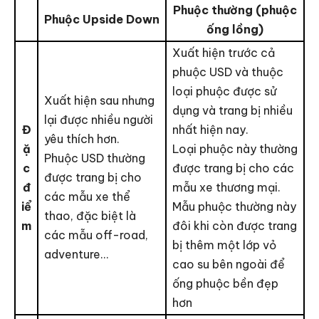
Phuộc thường (phuộc
Phuộc Upside Down
ống lồng)
Xuất hiện trước cả
phuộc USD và thuộc
loại phuộc được sử
Xuất hiện sau nhưng
dụng và trang bị nhiều
lại được nhiều người
Đ
nhất hiện nay.
yêu thích hơn.
ặ
Loại phuộc này thường
Phuộc USD thường
c
được trang bị cho các
được trang bị cho
đ
mẫu xe thương mại.
các mẫu xe thể
iể
Mẫu phuộc thường này
thao, đặc biệt là
m
đôi khi còn được trang
các mẫu off-road,
bị thêm một lớp vỏ
adventure…
cao su bên ngoài để
ống phuộc bền đẹp
hơn