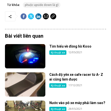
Từ khóa:
phuộc upside down là gì
Bài viết liên quan
Tìm hiểu về đồng hồ Koso
12/05/2021
Kỹ thuật xe
Cách độ yên xe cafe racer từ A- Z
ai cũng làm được
17/12/2021
Kỹ thuật xe
Nước vào pô xe máy phải làm sao?
28/05/2021
Kỹ thuật xe