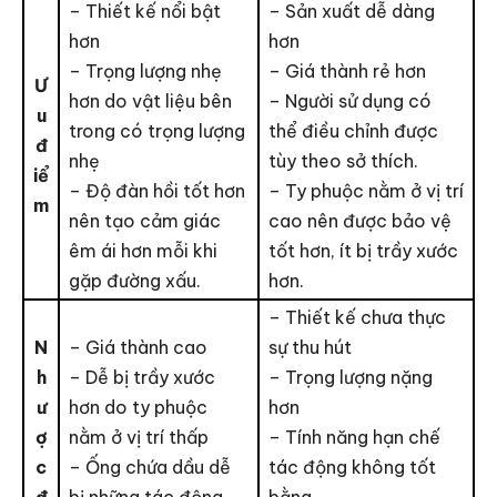
– Thiết kế nổi bật
– Sản xuất dễ dàng
hơn
hơn
– Trọng lượng nhẹ
– Giá thành rẻ hơn
Ư
hơn do vật liệu bên
– Người sử dụng có
u
trong có trọng lượng
thể điều chỉnh được
đ
nhẹ
tùy theo sở thích.
iể
– Độ đàn hồi tốt hơn
– Ty phuộc nằm ở vị trí
m
nên tạo cảm giác
cao nên được bảo vệ
êm ái hơn mỗi khi
tốt hơn, ít bị trầy xước
gặp đường xấu.
hơn.
– Thiết kế chưa thực
N
– Giá thành cao
sự thu hút
h
– Dễ bị trầy xước
– Trọng lượng nặng
ư
hơn do ty phuộc
hơn
ợ
nằm ở vị trí thấp
– Tính năng hạn chế
c
– Ống chứa dầu dễ
tác động không tốt