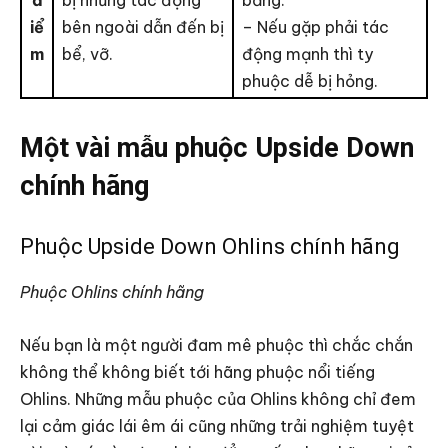
đ
bị những tác động
bằng.
iể
bên ngoài dẫn đến bị
– Nếu gặp phải tác
m
bể, vỡ.
động mạnh thì ty
phuộc dễ bị hỏng.
Một vài mẫu phuộc Upside Down
chính hãng
Phuộc Upside Down Ohlins chính hãng
Phuộc Ohlins chính hãng
Nếu bạn là một người đam mê phuộc thì chắc chắn
không thể không biết tới hãng phuộc nổi tiếng
Ohlins. Những mẫu phuộc của Ohlins không chỉ đem
lại cảm giác lái êm ái cũng những trải nghiệm tuyệt