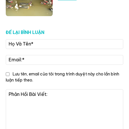
ĐỂ LẠI BÌNH LUẬN
Họ
Và
Tê
Ema
Lưu tên, email của tôi trong trình duyệt này cho lần bình
luận tiếp theo.