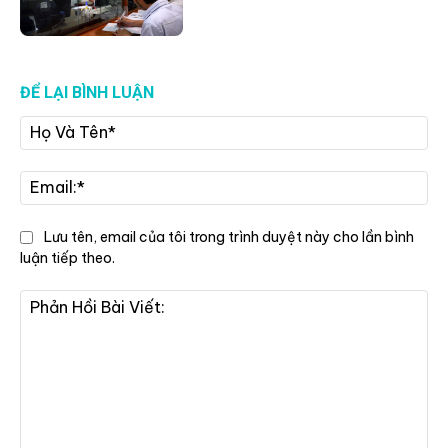
ĐỂ LẠI BÌNH LUẬN
Họ
Và
Tê
Ema
Lưu tên, email của tôi trong trình duyệt này cho lần bình
luận tiếp theo.