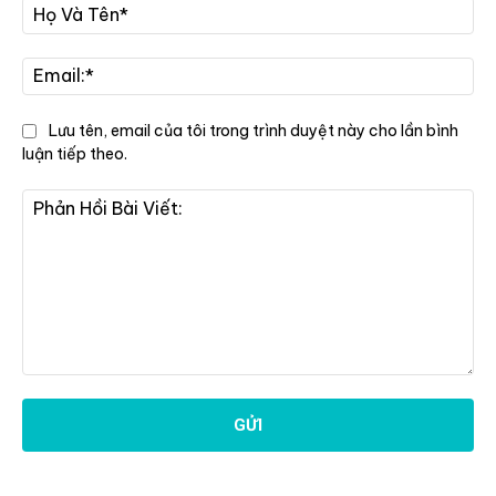
Họ
Và
Tê
Ema
Lưu tên, email của tôi trong trình duyệt này cho lần bình
luận tiếp theo.
Phản
Hồi
Bài
Viết: