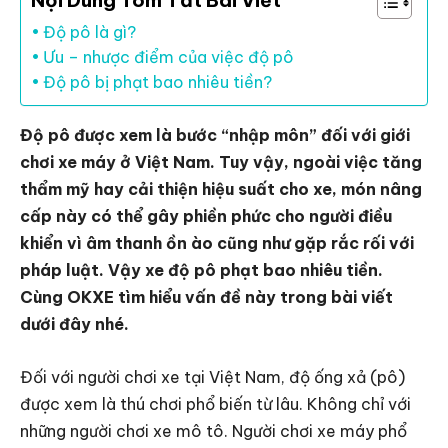
Nội Dung Tóm Tắt Bài Viết
Độ pô là gì?
Ưu – nhược điểm của việc độ pô
Độ pô bị phạt bao nhiêu tiền?
Độ pô được xem là bước “nhập môn” đối với giới
chơi xe máy ở Việt Nam. Tuy vậy, ngoài việc tăng
thẩm mỹ hay cải thiện hiệu suất cho xe, món nâng
cấp này có thể gây phiền phức cho người điều
khiển vì âm thanh ồn ào cũng như gặp rắc rối với
pháp luật. Vậy xe độ pô phạt bao nhiêu tiền.
Cùng OKXE tìm hiểu vấn đề này trong bài viết
dưới đây nhé.
Đối với người chơi xe tại Việt Nam, độ ống xả (pô)
được xem là thú chơi phổ biến từ lâu. Không chỉ với
những người chơi xe mô tô. Người chơi xe máy phổ