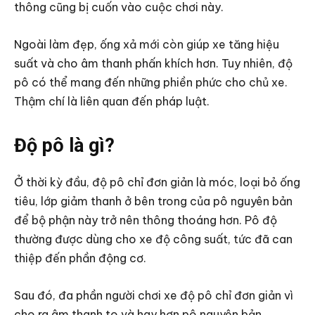
thông cũng bị cuốn vào cuộc chơi này.
Ngoài làm đẹp, ống xả mới còn giúp xe tăng hiệu
suất và cho âm thanh phấn khích hơn. Tuy nhiên, độ
pô có thể mang đến những phiền phức cho chủ xe.
Thậm chí là liên quan đến pháp luật.
Độ pô là gì?
Ở thời kỳ đầu, độ pô chỉ đơn giản là móc, loại bỏ ống
tiêu, lớp giảm thanh ở bên trong của pô nguyên bản
để bộ phận này trở nên thông thoáng hơn. Pô độ
thường được dùng cho xe độ công suất, tức đã can
thiệp đến phần động cơ.
Sau đó, đa phần người chơi xe độ pô chỉ đơn giản vì
cho ra âm thanh to và hay hơn pô nguyên bản.