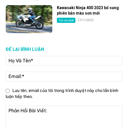
Kawasaki Ninja 400 2023 bổ sung
phiên bản màu sơn mới
27/11/2022
Tin xe mới
ĐỂ LẠI BÌNH LUẬN
Họ
Và
Tê
Ema
Lưu tên, email của tôi trong trình duyệt này cho lần bình
luận tiếp theo.