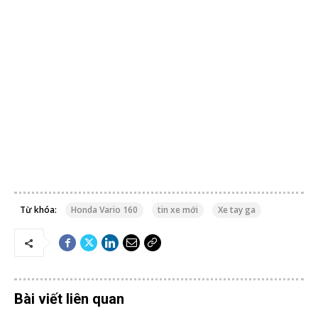
Phản
Hồi
Bài
Viết:
Trang blog chính thức của OKXE. Tại đây, bạn có thể tìm
được cho mình các thông tin liên quan đến xe và khuyến mãi.
Tham gia cùng OKXE ngay hôm nay!