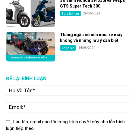
So sánh Honda SH 350i và Vespa
GTS Super Tech 300
26/06/2023
So sánh xe
Tháng ngâu có nên mua xe máy
không và những lưu ý cần biết
14/08/2024
Chọn xe
ĐỂ LẠI BÌNH LUẬN
Họ
Và
Tê
Ema
Lưu tên, email của tôi trong trình duyệt này cho lần bình
luận tiếp theo.