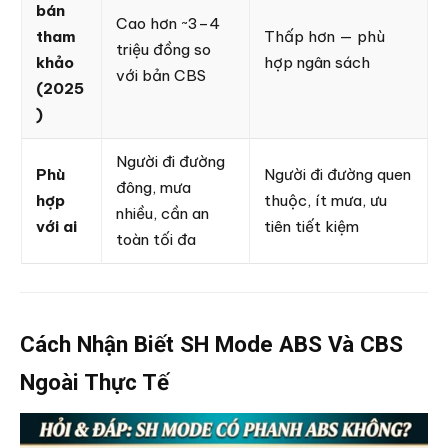
bán
Cao hơn ~3–4
tham
Thấp hơn — phù
triệu đồng so
khảo
hợp ngân sách
với bản CBS
(2025
)
Người đi đường
Phù
Người đi đường quen
đông, mưa
hợp
thuộc, ít mưa, ưu
nhiều, cần an
với ai
tiên tiết kiệm
toàn tối đa
Cách Nhận Biết SH Mode ABS Và CBS
Ngoài Thực Tế