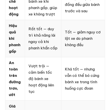
chế
bánh xe khi
đồng đều giữa bánh
hoạt
phanh gấp, giúp
trước và sau
động
xe không trượt
Hiệu
Rất tốt — duy
quả
Tốt — giảm nguy cơ
trì khả năng lái
khi
lật xe do phanh
ngay cả khi
phanh
không đều
phanh khẩn cấp
gấp
An
Vượt trội —
toàn
Khá tốt — nhưng
cảm biến tốc
trên
vẫn có thể bó cứng
độ bánh xe
đường
bánh xe trong tình
hoạt động liên
trơn,
huống cực đoan
tục
ướt
Giá