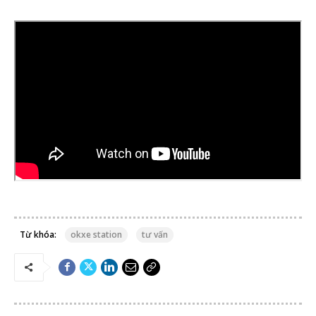
Từ khóa:
okxe station
tư vấn