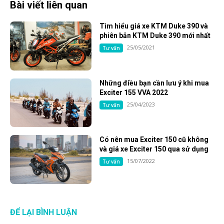
Bài viết liên quan
Tìm hiểu giá xe KTM Duke 390 và
phiên bản KTM Duke 390 mới nhất
25/05/2021
Tư vấn
Những điều bạn cần lưu ý khi mua
Exciter 155 VVA 2022
25/04/2023
Tư vấn
Có nên mua Exciter 150 cũ không
và giá xe Exciter 150 qua sử dụng
15/07/2022
Tư vấn
ĐỂ LẠI BÌNH LUẬN