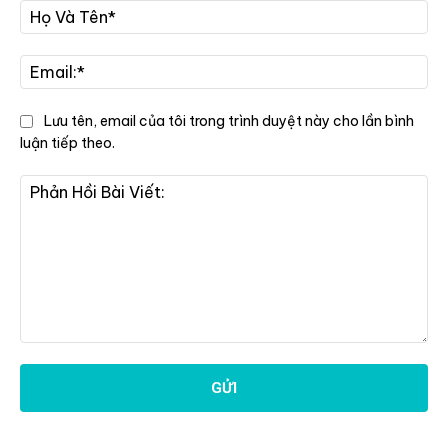
Họ
Và
Tê
Ema
Lưu tên, email của tôi trong trình duyệt này cho lần bình
luận tiếp theo.
Phản
Hồi
Bài
Viết: