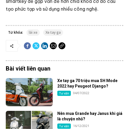
smartkey dễ gặp vấn đề hơn chìa khóa cơ do cấu
tạo phức tạp và sử dụng nhiều công nghệ.
Từ khóa:
lái xe
Xe tay ga
Bài viết liên quan
Xe tay ga 70 triệu mua SH Mode
2022 hay Peugeot Django?
04/07/2022
Tư vấn
Nên mua Grande hay Janus khi giá
là chuyện nhỏ?
16/12/2021
Tư vấn