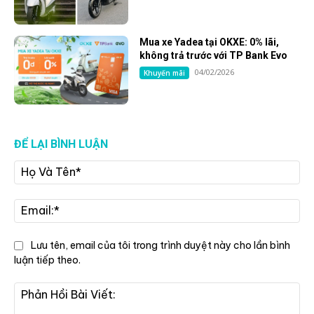
Mua xe Yadea tại OKXE: 0% lãi,
không trả trước với TP Bank Evo
04/02/2026
Khuyến mãi
ĐỂ LẠI BÌNH LUẬN
Họ
Và
Tê
Ema
Lưu tên, email của tôi trong trình duyệt này cho lần bình
luận tiếp theo.