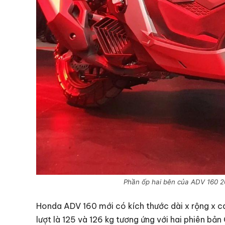
Phần ốp hai bên của ADV 160 2
Honda ADV 160 mới có kích thước dài x rộng x cao
lượt là 125 và 126 kg tương ứng với hai phiên bản