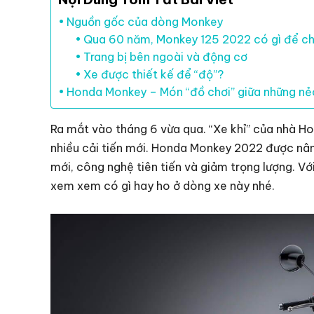
Nguồn gốc của dòng Monkey
Qua 60 năm, Monkey 125 2022 có gì để c
Trang bị bên ngoài và động cơ
Xe được thiết kế để “độ”?
Honda Monkey – Món “đồ chơi” giữa những n
Ra mắt vào tháng 6 vừa qua. “Xe khỉ” của nhà H
nhiều cải tiến mới. Honda Monkey 2022 được nân
mới, công nghệ tiên tiến và giảm trọng lượng. Vớ
xem xem có gì hay ho ở dòng xe này nhé.