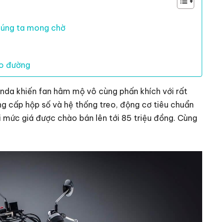
húng ta mong chờ
ẻo đường
onda khiến fan hâm mộ vô cùng phấn khích với rất
g cấp hộp số và hệ thống treo, động cơ tiêu chuẩn
i mức giá được chào bán lên tới 85 triệu đồng. Cùng