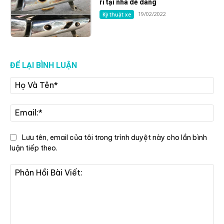
rỉ tại nhà dễ dàng
19/02/2022
Kỹ thuật xe
ĐỂ LẠI BÌNH LUẬN
Họ
Và
Tê
Ema
Lưu tên, email của tôi trong trình duyệt này cho lần bình
luận tiếp theo.