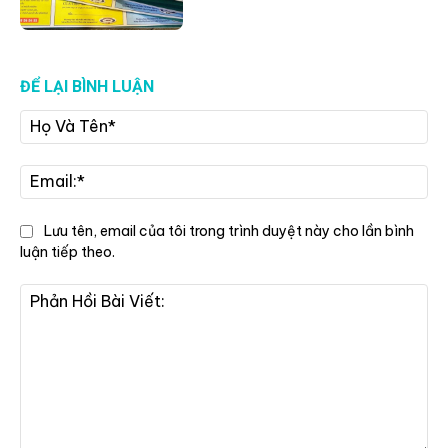
ĐỂ LẠI BÌNH LUẬN
Họ
Và
Tê
Ema
Lưu tên, email của tôi trong trình duyệt này cho lần bình
luận tiếp theo.