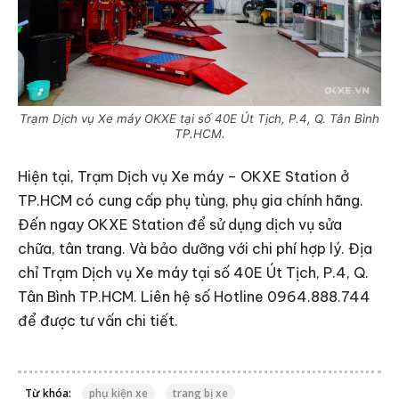
Trạm Dịch vụ Xe máy OKXE tại số 40E Út Tịch, P.4, Q. Tân Bình
TP.HCM.
Hiện tại, Trạm Dịch vụ Xe máy – OKXE Station ở
TP.HCM có cung cấp phụ tùng, phụ gia chính hãng.
Đến ngay OKXE Station để sử dụng dịch vụ sửa
chữa, tân trang. Và bảo dưỡng với chi phí hợp lý. Địa
chỉ Trạm Dịch vụ Xe máy tại số 40E Út Tịch, P.4, Q.
Tân Bình TP.HCM. Liên hệ số Hotline 0964.888.744
để được tư vấn chi tiết.
Từ khóa:
phụ kiện xe
trang bị xe